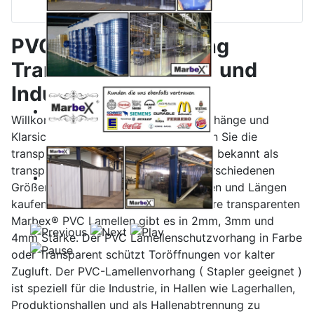
PVC Lamellenvorhang
Transparent für Tore und
Industrie
Willkommen im Shop für Marbex® Vorhänge und
Klarsichtvorhang Zubehör! Hier können Sie die
transparenten Kunststoffstreifen, auch bekannt als
transparente Kunststofflamellen, in verschiedenen
Größen wie 20cm, 30cm, 40cm, Farben und Längen
kaufen, bestellen oder anfragen. Unsere transparenten
Marbex® PVC Lamellen gibt es in 2mm, 3mm und
4mm Stärke. Der PVC Lamellenschutzvorhang in Farbe
oder Transparent schützt Toröffnungen vor kalter
Zugluft. Der PVC-Lamellenvorhang ( Stapler geeignet )
ist speziell für die Industrie, in Hallen wie Lagerhallen,
Produktionshallen und als Hallenabtrennung zu