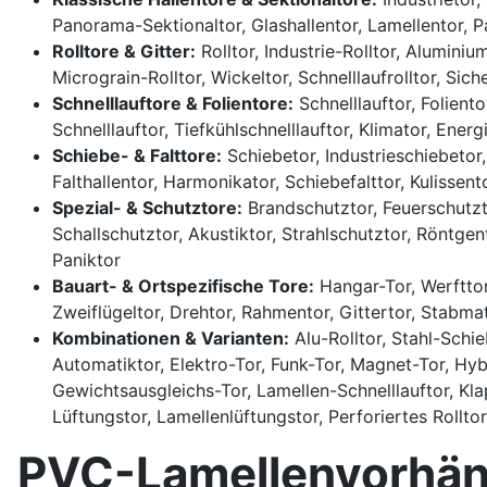
Panorama-Sektionaltor, Glashallentor, Lamellentor, Pa
Rolltore & Gitter:
Rolltor, Industrie-Rolltor, Aluminium
Micrograin-Rolltor, Wickeltor, Schnelllaufrolltor, Siche
Schnelllauftore & Folientore:
Schnelllauftor, Foliento
Schnelllauftor, Tiefkühlschnelllauftor, Klimator, En
Schiebe- & Falttore:
Schiebetor, Industrieschiebetor,
Falthallentor, Harmonikator, Schiebefalttor, Kulissen
Spezial- & Schutztore:
Brandschutztor, Feuerschutzto
Schallschutztor, Akustiktor, Strahlschutztor, Röntge
Paniktor
Bauart- & Ortspezifische Tore:
Hangar-Tor, Werfttor,
Zweiflügeltor, Drehtor, Rahmentor, Gittertor, Stabma
Kombinationen & Varianten:
Alu-Rolltor, Stahl-Schie
Automatiktor, Elektro-Tor, Funk-Tor, Magnet-Tor, Hybr
Gewichtsausgleichs-Tor, Lamellen-Schnelllauftor, Klap
Lüftungstor, Lamellenlüftungstor, Perforiertes Rolltor
PVC-Lamellenvorhänge