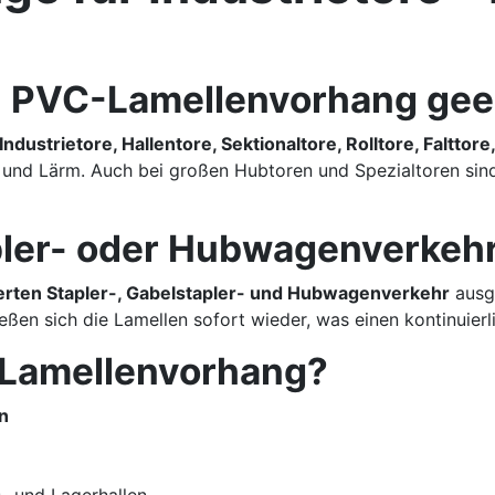
in PVC-Lamellenvorhang gee
Industrietore, Hallentore, Sektionaltore, Rolltore, Falttor
und Lärm. Auch bei großen Hubtoren und Spezialtoren sind 
pler- oder Hubwagenverkeh
erten Stapler-, Gabelstapler- und Hubwagenverkehr
ausge
ßen sich die Lamellen sofort wieder, was einen kontinuierl
n Lamellenvorhang?
n