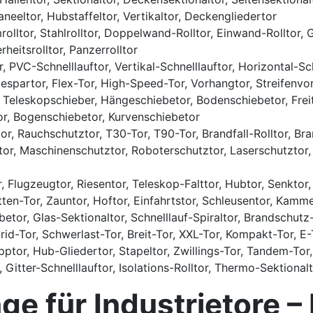
neeltor, Hubstaffeltor, Vertikaltor, Deckengliedertor
rolltor, Stahlrolltor, Doppelwand-Rolltor, Einwand-Rolltor, Gitt
rheitsrolltor, Panzerrolltor
r, PVC-Schnelllauftor, Vertikal-Schnelllauftor, Horizontal-Sc
ergiespartor, Flex-Tor, High-Speed-Tor, Vorhangtor, Streifen
 Teleskopschieber, Hängeschiebetor, Bodenschiebetor, Freitr
tor, Bogenschiebetor, Kurvenschiebetor
r, Rauchschutztor, T30-Tor, T90-Tor, Brandfall-Rolltor, Br
ntor, Maschinenschutztor, Roboterschutztor, Laserschutztor,
 Flugzeugtor, Riesentor, Teleskop-Falttor, Hubtor, Senktor, 
tten-Tor, Zauntor, Hoftor, Einfahrtstor, Schleusentor, Kamm
betor, Glas-Sektionaltor, Schnelllauf-Spiraltor, Brandschutz-
id-Tor, Schwerlast-Tor, Breit-Tor, XXL-Tor, Kompakt-Tor, E-
ptor, Hub-Gliedertor, Stapeltor, Zwillings-Tor, Tandem-Tor, 
, Gitter-Schnelllauftor, Isolations-Rolltor, Thermo-Sektional
 für Industrietore – 