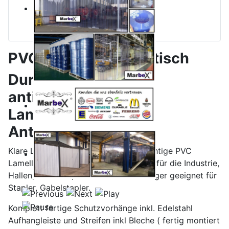
PVC Streifen antistatisch
Durchsichtiges PVC,
antistatisch /
Lamellenvorhänge
Antielektrostatisch
Klare Lamellen Streifen, bzw durchsichtige PVC
Lamellenvorhänge Antielektrostatisch für die Industrie,
Hallen, Gewerbe, Abstellraum oder Lager geeignet für
Stapler, Gabelstapler.
Komplett fertige Schutzvorhänge inkl. Edelstahl
Aufhangleiste und Streifen inkl Bleche ( fertig montiert